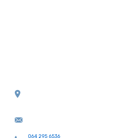
Kontakt
11000, Beograd,
Srbija
dusan23.vuk@gmail.com
064 295 6536