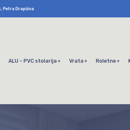
k, Petra Drapšina
ALU – PVC stolarija
Vrata
Roletne