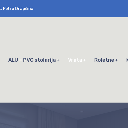
k, Petra Drapšina
ALU – PVC stolarija
Vrata
Roletne