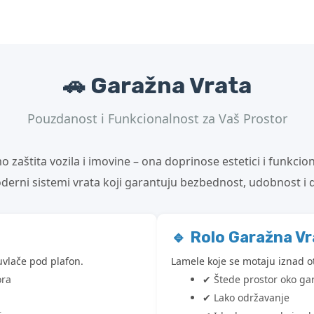
🚗 Garažna Vrata
Pouzdanost i Funkcionalnost za Vaš Prostor
 zaštita vozila i imovine – ona doprinose estetici i funkcio
erni sistemi vrata koji garantuju bezbednost, udobnost i d
🔹 Rolo Garažna Vr
 uvlače pod plafon.
Lamele koje se motaju iznad o
ora
✔ Štede prostor oko ga
✔ Lako održavanje