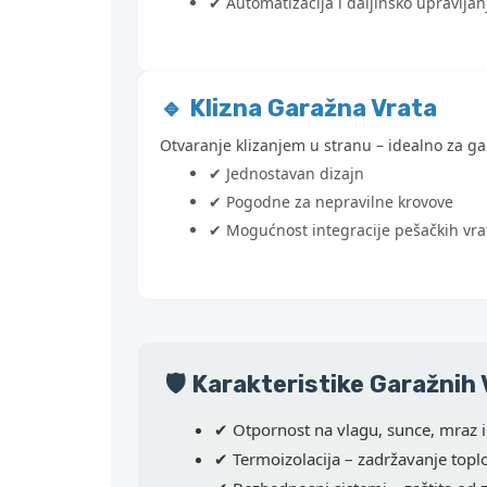
✔ Automatizacija i daljinsko upravljan
🔹 Klizna Garažna Vrata
Otvaranje klizanjem u stranu – idealno za g
✔ Jednostavan dizajn
✔ Pogodne za nepravilne krovove
✔ Mogućnost integracije pešačkih vra
🛡️ Karakteristike Garažnih
✔ Otpornost na vlagu, sunce, mraz i
✔ Termoizolacija – zadržavanje toplo