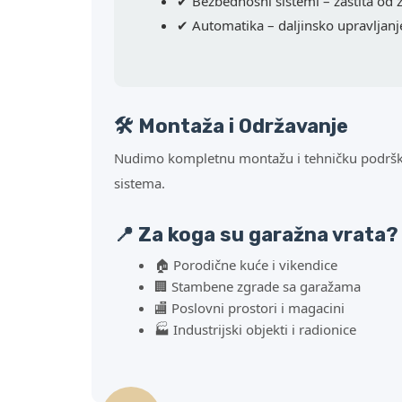
✔ Bezbednosni sistemi – zaštita od za
✔ Automatika – daljinsko upravljanje
🛠️ Montaža i Održavanje
Nudimo kompletnu montažu i tehničku podršku.
sistema.
📍 Za koga su garažna vrata?
🏠 Porodične kuće i vikendice
🏢 Stambene zgrade sa garažama
🏬 Poslovni prostori i magacini
🏭 Industrijski objekti i radionice