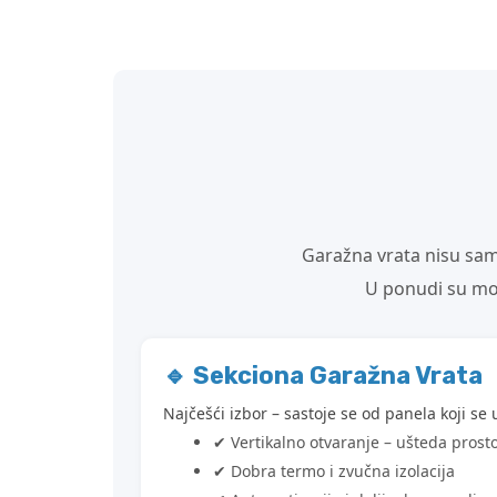
Garažna vrata nisu samo
U ponudi su mod
🔹 Sekciona Garažna Vrata
Najčešći izbor – sastoje se od panela koji se
✔ Vertikalno otvaranje – ušteda prost
✔ Dobra termo i zvučna izolacija