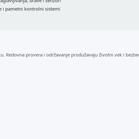
glavljivanja, brave i senzori
 i pametni kontrolni sistemi
 Redovna provera i održavanje produžavaju životni vek i bezbed