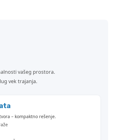
nalnosti vašeg prostora.
ug vek trajanja.
ata
tvora – kompaktno rešenje.
raže