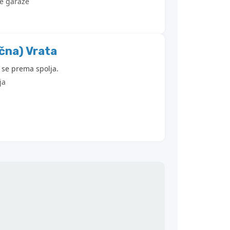
ke garaže
ična) Vrata
 se prema spolja.
ja