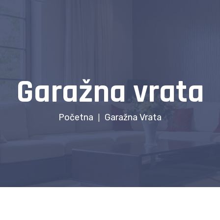
Garažna vrata
Početna
Garažna Vrata
|