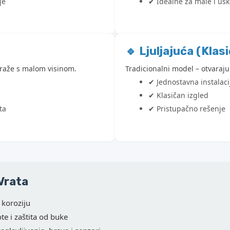
je
✔ Idealne za male i us
🔹 Ljuljajuća (Klas
araže s malom visinom.
Tradicionalni model – otvaraju
✔ Jednostavna instalaci
✔ Klasičan izgled
ta
✔ Pristupačno rešenje
 Vrata
 koroziju
te i zaštita od buke