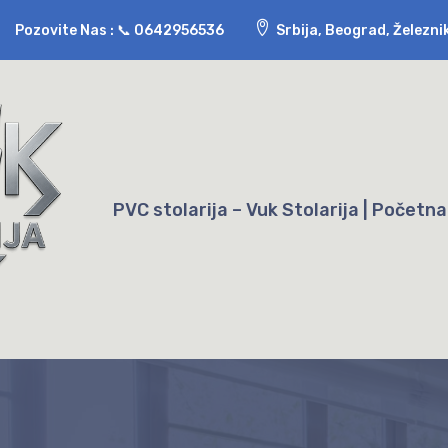
Pozovite Nas : 📞
0642956536
Srbija, Beograd, Železni
PVC stolarija – Vuk Stolarija | Početna